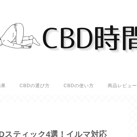
効果
CBDの選び方
CBDの使い方
商品レビュ
CBDスティック4選！イルマ対応